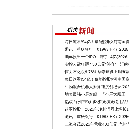
每日速看!94亿！豫能控股X河南国
通讯！重庆银行（01963.HK）2
(2026-03-25)
顺丰投出一个IPO，赚了14亿
(2026-
实控人欲狂砸7.39亿元“补血”，
看
(2026-03-09)
恒力石化跌9.78% 华泰证券上周
每日速看!94亿！豫能控股X河南国
生物混合机器人游泳速度创纪录
(20
地表最强小屏旗舰！「小屏大魔王」一加
热议:徐州市铜山区梦宠纺宠物用品
诺亚控股：2025年净利润同比增长14
通讯！重庆银行（01963.HK）2
(2026-03-25)
上海金茂2025年营收493亿元 净利