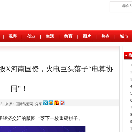
观察
创业
生活
教育
图片
热点
城市
|
|
|
|
|
|
|
控股X河南国资，火电巨头落子“电算协
同”！
:12
来源：国际能源网
分享
与数字经济交汇的版图上落下一枚重磅棋子。