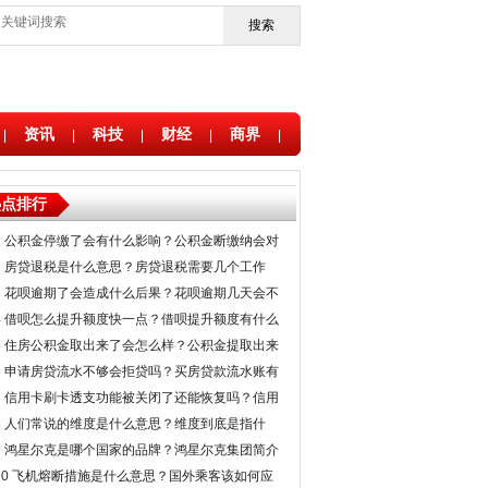
搜索
资讯
科技
财经
商界
|
|
|
|
|
热点排行
1
公积金停缴了会有什么影响？公积金断缴纳会对
贷款有影响吗？
2
房贷退税是什么意思？房贷退税需要几个工作
日？在哪查看退税进度
3
花呗逾期了会造成什么后果？花呗逾期几天会不
会影响征信？
4
借呗怎么提升额度快一点？借呗提升额度有什么
技巧？借呗最低额度是多少
5
住房公积金取出来了会怎么样？公积金提取出来
还能贷款吗？
6
申请房贷流水不够会拒贷吗？买房贷款流水账有
什么要求？
7
信用卡刷卡透支功能被关闭了还能恢复吗？信用
卡透支需要注意什么？
8
人们常说的维度是什么意思？维度到底是指什
么？
9
鸿星尔克是哪个国家的品牌？鸿星尔克集团简介
10
飞机熔断措施是什么意思？国外乘客该如何应