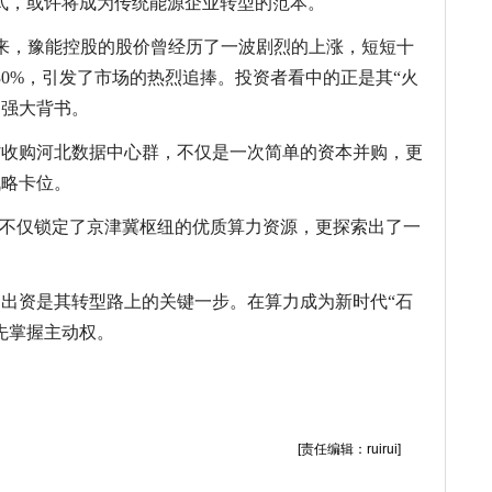
模式，或许将成为传统能源企业转型的范本。
以来，豫能控股的股价曾经历了一波剧烈的上涨，短短十
30%，引发了市场的热烈追捧。投资者看中的正是其“火
的强大背书。
省收购河北数据中心群，不仅是一次简单的资本并购，更
战略卡位。
南不仅锁定了京津冀枢纽的优质算力资源，更探索出了一
的出资是其转型路上的关键一步。在算力成为新时代“石
先掌握主动权。
词：
豫能控股
算电协同
火电厂
[责任编辑：ruirui]