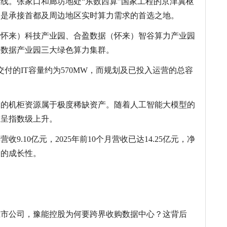
线。张家口和廊坊地处“东数西算”国家工程的京津冀枢
，是承接首都及周边地区实时算力需求的首选之地。
（怀来）科技产业园、合盈数据（怀来）智谷算力产业园
大数据产业园三大绿色算力集群。
已交付的IT容量约为570MW，而规划及已投入运营的总容
模的机柜资源属于极度稀缺资产。随着人工智能大模型的
求呈指数级上升。
收9.10亿元，2025年前10个月营收已达14.25亿元，净
劲的成长性。
上市公司，豫能控股为何要跨界收购数据中心？这背后